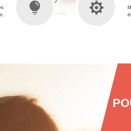
es
M
n.
é
PO