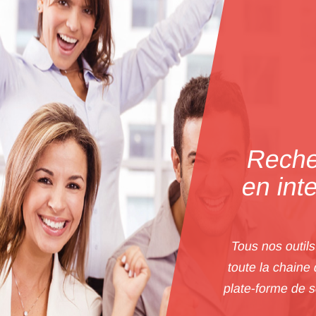
Reche
en int
Tous nos outil
toute la chaine 
plate-forme de 