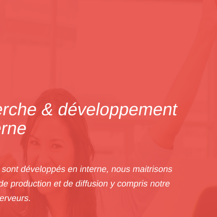
rche & développement
erne
s sont développés en interne, nous maitrisons
de production et de diffusion y compris notre
serveurs.