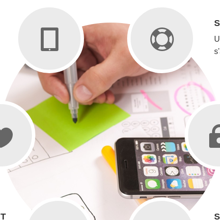
S
.
U
s
NT
S